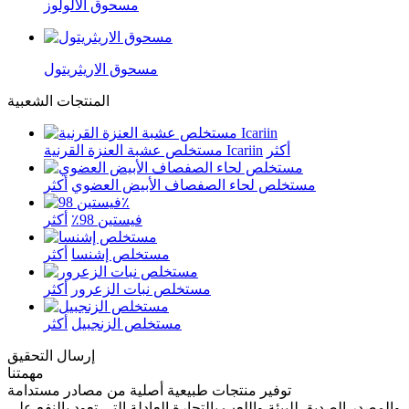
مسحوق الألولوز
مسحوق الاريثريتول
المنتجات الشعبية
أكثر
مستخلص عشبة العنزة القرنية Icariin
مستخلص لحاء الصفصاف الأبيض العضوي
أكثر
فيستين 98٪
أكثر
مستخلص إشنسا
أكثر
مستخلص نبات الزعرور
أكثر
مستخلص الزنجبيل
أكثر
إرسال التحقيق
مهمتنا
توفير منتجات طبيعية أصلية من مصادر مستدامة
والمصدر الصديق للبيئة واللعب بالتجارة العادلة التي تعود بالنفع على