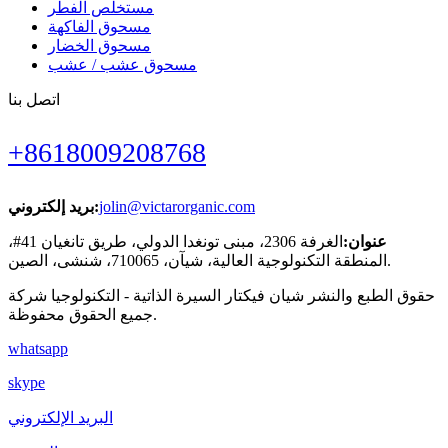
مستخلص الفطر
مسحوق الفاكهة
مسحوق الخضار
مسحوق عشب / عشب
اتصل بنا
+8618009208768
jolin@victarorganic.com
بريد إلكتروني:
عنوان:
الغرفة 2306، مبنى تونغدا الدولي، طريق تانغيان 41#،
المنطقة التكنولوجية العالية، شيآن، 710065، شنشى، الصين.
حقوق الطبع والنشر شيان فيكتار السيرة الذاتية - التكنولوجيا شركة
جميع الحقوق محفوظة.
whatsapp
skype
البريد الإلكتروني